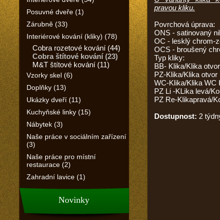
pravou kliku.
Posuvné dveře (1)
Zárubně (33)
Povrchová úprava:
ONS - satinovaný ni
Interiérové kování (kliky) (78)
OC - lesklý chrom-
Cobra rozetové kování (44)
OCS - broušený ch
Cobra štítové kování (23)
Typ kliky:
M&T štítové kování (11)
BB- Klika/Klika otvor
PZ-Klika/Klika otvor 
Vzorky skel (6)
WC-Klika/Klika WC 
Doplňky (13)
PZ Li -KLika levá/Ko
PZ Re-Klikapravá/K
Ukázky dveří (11)
Kuchyňské linky (15)
Dostupnost:
2 týdn
Nábytek (3)
Naše práce v sociálním zařízení
(3)
Naše práce pro místní
restaurace (2)
Zahradní lavice (1)
Novinky