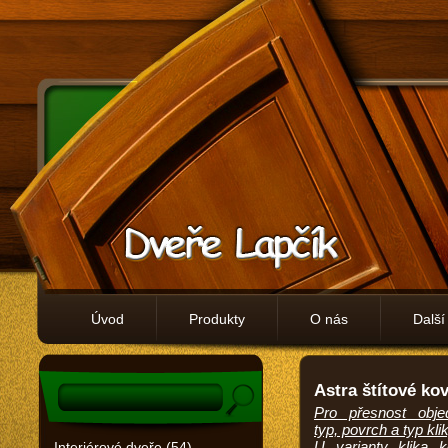
Úvod
Produkty
O nás
Další
Astra štítové ko
Pro přesnost obje
typ, povrch a typ klik
U varianty klika k
Interiérové dveře (54)