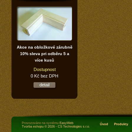
Akce na obložkové zárubně
10% sleva pri odběru 5 a
více kusů
Dostupnost
0 Kč bez DPH
detail
Provozováno na systému
EasyWeb
Úvod
Produkty
Tvorba eshopu
© 2026 - CS Technologies s.r.o.