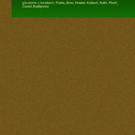
působíme v lokalitách:
Praha,
Brno,
Hradec Králové,
Kolín,
Plzeň,
České Budějovice