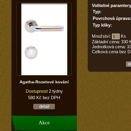
Volitelné paramtery
Typ:
Povrchová úprava
Typ kliky:
Množství:
Ks
Základní cena:
330
Jednotková cena:
3
Celková cena bez 
d
Agatha-Rozetové kování
Dostupnost
2 týdny
580 Kč bez DPH
detail
Akce