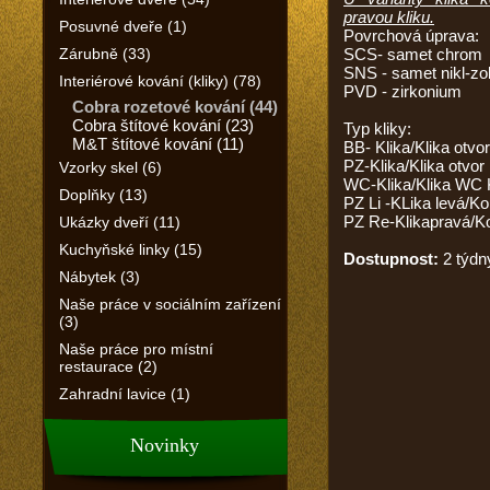
pravou kliku.
Posuvné dveře (1)
Povrchová úprava:
Zárubně (33)
SCS- samet chrom
SNS - samet nikl-z
Interiérové kování (kliky) (78)
PVD - zirkonium
Cobra rozetové kování (44)
Cobra štítové kování (23)
Typ kliky:
M&T štítové kování (11)
BB- Klika/Klika otvor
PZ-Klika/Klika otvor 
Vzorky skel (6)
WC-Klika/Klika WC 
Doplňky (13)
PZ Li -KLika levá/Ko
PZ Re-Klikapravá/K
Ukázky dveří (11)
Kuchyňské linky (15)
Dostupnost:
2 týdn
Nábytek (3)
Naše práce v sociálním zařízení
(3)
Naše práce pro místní
restaurace (2)
Zahradní lavice (1)
Novinky