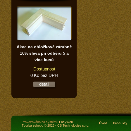
Akce na obložkové zárubně
10% sleva pri odběru 5 a
více kusů
Dostupnost
0 Kč bez DPH
detail
Provozováno na systému
EasyWeb
Úvod
Produkty
Tvorba eshopu
© 2026 - CS Technologies s.r.o.