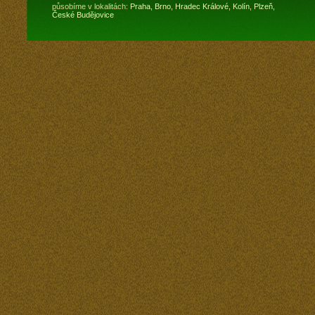
působíme v lokalitách:
Praha,
Brno,
Hradec Králové,
Kolín,
Plzeň,
České Budějovice