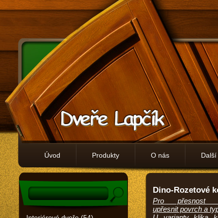
Úvod
Produkty
O nás
Další
Dino-Rozetové k
Pro přesnost 
upřesnit povrch a typ
U varianty klika k
Interiérové dveře (54)