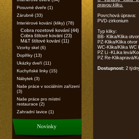
pravou kliku.
Posuvné dveře (1)
Zárubně (33)
Povrchová úprava:
PVD-zirkonium
Interiérové kování (kliky) (78)
Cobra rozetové kování (44)
Typ kliky:
Cobra štítové kování (23)
BB- Klika/Klika otvor
M&T štítové kování (11)
PZ-Klika/Klika otvor 
WC-Klika/Klika WC 
Vzorky skel (6)
PZ Li -KLika levá/Ko
Doplňky (13)
PZ Re-Klikapravá/K
Ukázky dveří (11)
Dostupnost:
2 týdn
Kuchyňské linky (15)
Nábytek (3)
Naše práce v sociálním zařízení
(3)
Naše práce pro místní
restaurace (2)
Zahradní lavice (1)
Novinky