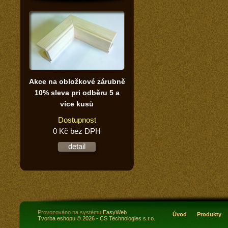
Akce na obložkové zárubně
10% sleva pri odběru 5 a
více kusů
Dostupnost
0 Kč bez DPH
detail
Provozováno na systému
EasyWeb
Úvod
Produkty
Tvorba eshopu
© 2026 - CS Technologies s.r.o.