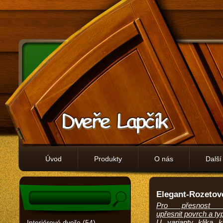
Úvod
Produkty
O nás
Další
Elegant-Rozetov
Pro přesnost 
upřesnit povrch a typ
U varianty klika k
Interiérové dveře (54)