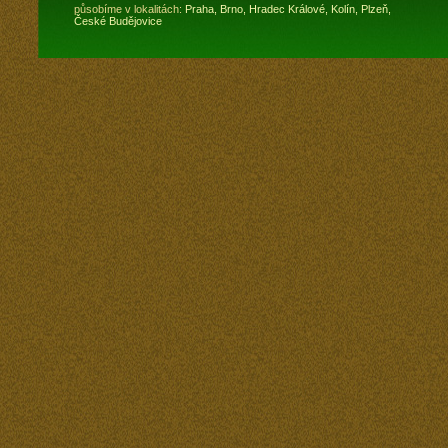
působíme v lokalitách:
Praha,
Brno,
Hradec Králové,
Kolín,
Plzeň,
České Budějovice