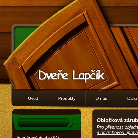
Úvod
Produkty
O nás
Další
Obložková záru
Pro přesnost objedná
a povrchovou úprav
Interiérové dveře (54)