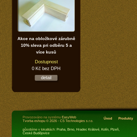
Akce na obložkové zárubně
10% sleva pri odběru 5 a
více kusů
Dostupnost
0 Kč bez DPH
detail
Provozováno na systému
EasyWeb
Úvod
Produkty
Tvorba eshopu
© 2026 - CS Technologies s.r.o.
působíme v lokalitách:
Praha,
Brno,
Hradec Králové,
Kolín,
Plzeň,
České Budějovice