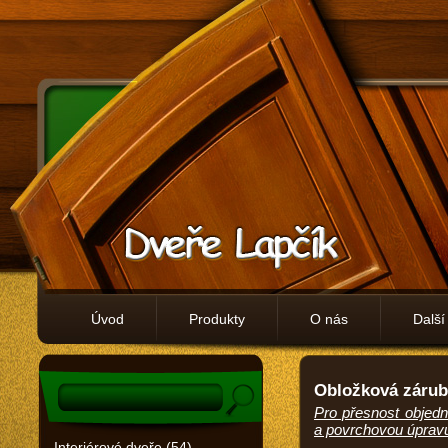
Úvod
Produkty
O nás
Další
Obložková záru
Pro přesnost objedná
a povrchovou úprav
Interiérové dveře (54)