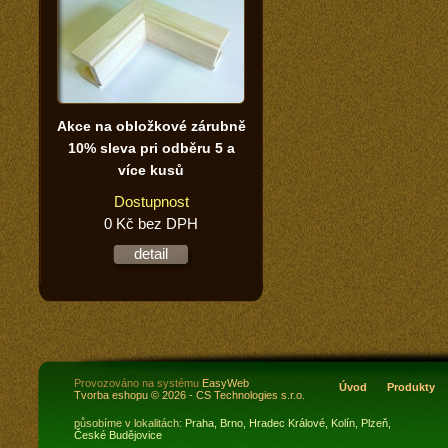
Akce na obložkové zárubně
10% sleva pri odběru 5 a
více kusů
Dostupnost
0 Kč bez DPH
detail
Provozováno na systému
EasyWeb
Úvod
Produkty
Tvorba eshopu
© 2026 - CS Technologies s.r.o.
působíme v lokalitách:
Praha,
Brno,
Hradec Králové,
Kolín,
Plzeň,
České Budějovice