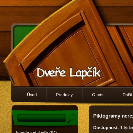
Úvod
Produkty
O nás
Další
Piktogramy nere
Dostupnost:
1 týde
Interiérové dveře (54)