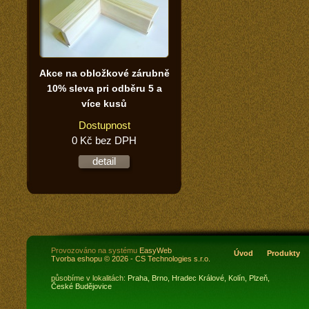
Akce na obložkové zárubně
10% sleva pri odběru 5 a
více kusů
Dostupnost
0 Kč bez DPH
detail
Provozováno na systému
EasyWeb
Úvod
Produkty
Tvorba eshopu
© 2026 - CS Technologies s.r.o.
působíme v lokalitách:
Praha,
Brno,
Hradec Králové,
Kolín,
Plzeň,
České Budějovice