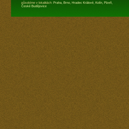
působíme v lokalitách:
Praha,
Brno,
Hradec Králové,
Kolín,
Plzeň,
České Budějovice