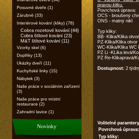
pravou kliku.
Posuvné dveře (1)
Povrchová úprava:
Zárubně (33)
OCS - broušený ch
ONS - matný nikl
Interiérové kování (kliky) (78)
Cobra rozetové kování (44)
Typ kliky:
Cobra štítové kování (23)
BB- Klika/Klika otvor
M&T štítové kování (11)
PZ-Klika/Klika otvor 
WC-Klika/Klika WC 
Vzorky skel (6)
PZ Li -KLika levá/Ko
Doplňky (13)
PZ Re-Klikapravá/K
Ukázky dveří (11)
Dostupnost:
2 týdn
Kuchyňské linky (15)
Nábytek (3)
Naše práce v sociálním zařízení
(3)
Naše práce pro místní
restaurace (2)
Zahradní lavice (1)
Volitelné paramtery
Novinky
Povrchová úprava
Typ kliky: