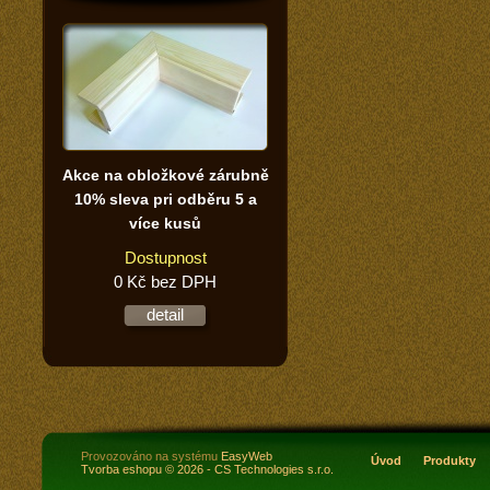
Akce na obložkové zárubně
10% sleva pri odběru 5 a
více kusů
Dostupnost
0 Kč bez DPH
detail
Provozováno na systému
EasyWeb
Úvod
Produkty
Tvorba eshopu
© 2026 - CS Technologies s.r.o.