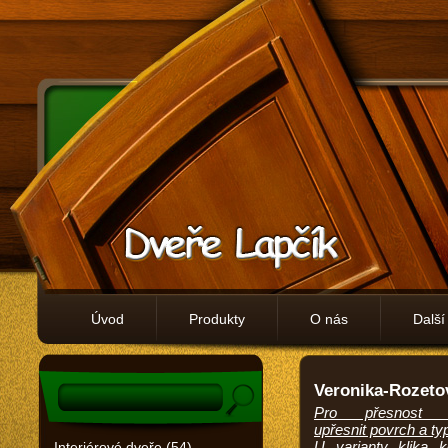
Úvod
Produkty
O nás
Další
Veronika-Rozeto
Pro přesnost 
upřesnit povrch a typ
U varianty klika k
Interiérové dveře (54)